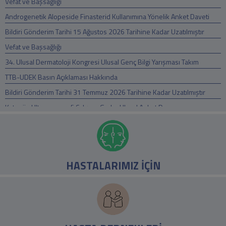
Vefat ve Başsağlığı
Androgenetik Alopeside Finasterid Kullanımına Yönelik Anket Daveti
Bildiri Gönderim Tarihi 15 Ağustos 2026 Tarihine Kadar Uzatılmıştır
Vefat ve Başsağlığı
34. Ulusal Dermatoloji Kongresi Ulusal Genç Bilgi Yarışması Takım
Başvuruları Ba
TTB-UDEK Basın Açıklaması Hakkında
Bildiri Gönderim Tarihi 31 Temmuz 2026 Tarihine Kadar Uzatılmıştır
Kutanöz Ultrasonografi Çalışma Grubu Ulusal Anket Duyurusu
Vefat ve Başsağlığı
Vefat ve Başsağlığı
TDD Saç Hastalıkları Çalışma Grubu Webinarı, 01 Temmuz 2026
HASTALARIMIZ İÇİN
14. DASIL (Dermatologic and Aesthetic Surgery International League)
Dünya Kongre
Geriatrik Estetik Dermatolojik Tedavi Kitabı
34. Ulusal Dermatoloji Kongresi Açık Mikrofon: Sahadan Sorular,
Ustalardan İpuçl
TDD Fototerapi Çalışma Grubu Webinarı, 29 Haziran 2026 Pazartesi