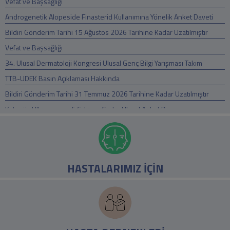
Vefat ve Başsağlığı
Androgenetik Alopeside Finasterid Kullanımına Yönelik Anket Daveti
Bildiri Gönderim Tarihi 15 Ağustos 2026 Tarihine Kadar Uzatılmıştır
Vefat ve Başsağlığı
34. Ulusal Dermatoloji Kongresi Ulusal Genç Bilgi Yarışması Takım
Başvuruları Ba
TTB-UDEK Basın Açıklaması Hakkında
Bildiri Gönderim Tarihi 31 Temmuz 2026 Tarihine Kadar Uzatılmıştır
Kutanöz Ultrasonografi Çalışma Grubu Ulusal Anket Duyurusu
Vefat ve Başsağlığı
Vefat ve Başsağlığı
TDD Saç Hastalıkları Çalışma Grubu Webinarı, 01 Temmuz 2026
HASTALARIMIZ İÇİN
14. DASIL (Dermatologic and Aesthetic Surgery International League)
Dünya Kongre
Geriatrik Estetik Dermatolojik Tedavi Kitabı
34. Ulusal Dermatoloji Kongresi Açık Mikrofon: Sahadan Sorular,
Ustalardan İpuçl
TDD Fototerapi Çalışma Grubu Webinarı, 29 Haziran 2026 Pazartesi