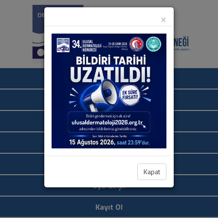
×
Ana Sayfa
Hakkımızda
İletişim
Bize Ulaşın
Linkler
Kapat
Üye Girişi
Kayıt Ol