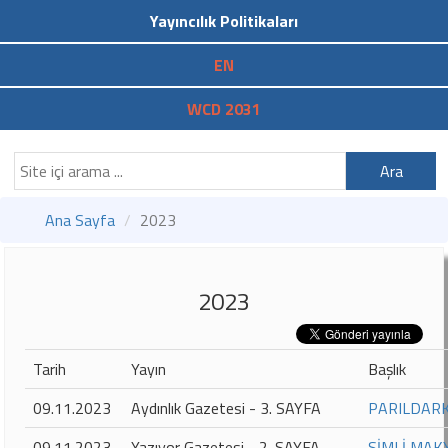
Yayıncılık Politikaları
EN
WCD 2031
Ara
Ana Sayfa
2023
2023
Tarih
Yayın
Başlık
09.11.2023
Aydınlık Gazetesi - 3. SAYFA
PARILDARK
09.11.2023
Yazıyor Gazetesi - 2. SAYFA
SİMLİ MAK