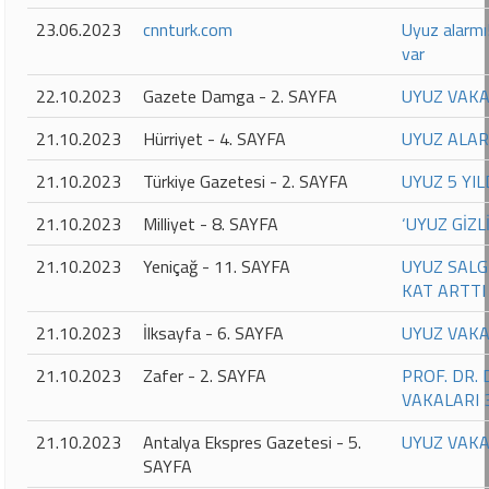
23.06.2023
cnnturk.com
Uyuz alarmı
var
22.10.2023
Gazete Damga - 2. SAYFA
UYUZ VAKA
21.10.2023
Hürriyet - 4. SAYFA
UYUZ ALAR
21.10.2023
Türkiye Gazetesi - 2. SAYFA
UYUZ 5 YI
21.10.2023
Milliyet - 8. SAYFA
‘UYUZ GİZ
21.10.2023
Yeniçağ - 11. SAYFA
UYUZ SALG
KAT ARTTI
21.10.2023
İlksayfa - 6. SAYFA
UYUZ VAKA
21.10.2023
Zafer - 2. SAYFA
PROF. DR. 
VAKALARI 
21.10.2023
Antalya Ekspres Gazetesi - 5.
UYUZ VAKA
SAYFA