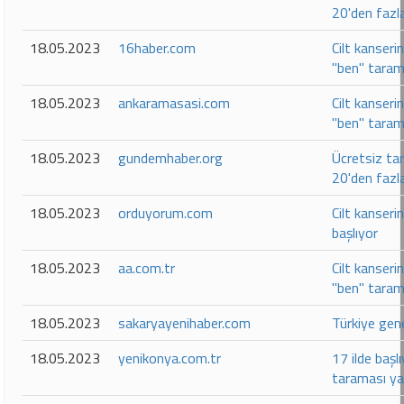
20'den fazl
18.05.2023
16haber.com
Cilt kanseri
"ben" taram
18.05.2023
ankaramasasi.com
Cilt kanseri
"ben" taram
18.05.2023
gundemhaber.org
Ücretsiz ta
20'den fazl
18.05.2023
orduyorum.com
Cilt kanseri
başlıyor
18.05.2023
aa.com.tr
Cilt kanseri
"ben" taram
18.05.2023
sakaryayenihaber.com
Türkiye gen
18.05.2023
yenikonya.com.tr
17 ilde başl
taraması ya