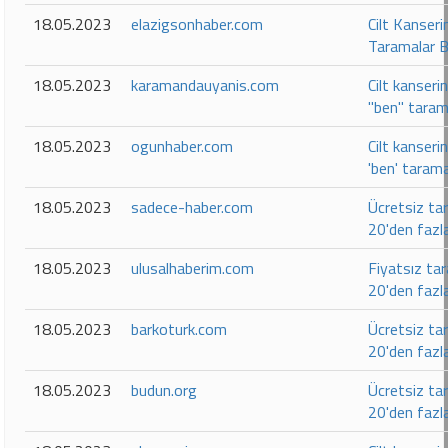
18.05.2023
elazigsonhaber.com
Cilt Kanseri
Taramalar B
18.05.2023
karamandauyanis.com
Cilt kanseri
"ben" taram
18.05.2023
ogunhaber.com
Cilt kanseri
'ben' tarama
18.05.2023
sadece-haber.com
Ücretsiz ta
20'den fazl
18.05.2023
ulusalhaberim.com
Fiyatsız ta
20'den fazl
18.05.2023
barkoturk.com
Ücretsiz ta
20'den fazl
18.05.2023
budun.org
Ücretsiz ta
20'den fazl