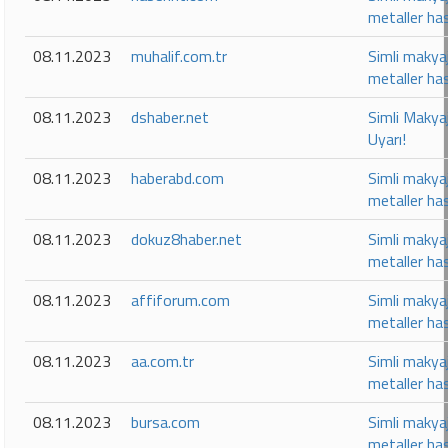
metaller has
08.11.2023
muhalif.com.tr
Simli makyaj
metaller has
08.11.2023
dshaber.net
Simli Makyaj
Uyarı!
08.11.2023
haberabd.com
Simli makyaj
metaller has
08.11.2023
dokuz8haber.net
Simli makyaj
metaller has
08.11.2023
affiforum.com
Simli makyaj
metaller has
08.11.2023
aa.com.tr
Simli makyaj
metaller has
08.11.2023
bursa.com
Simli makyaj
metaller has