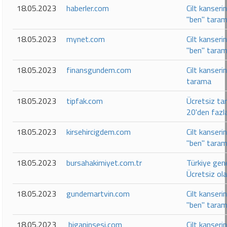
18.05.2023
haberler.com
Cilt kanseri
"ben" taram
18.05.2023
mynet.com
Cilt kanseri
"ben" taram
18.05.2023
finansgundem.com
Cilt kanseri
tarama
18.05.2023
tipfak.com
Ücretsiz ta
20'den fazl
18.05.2023
kirsehircigdem.com
Cilt kanseri
"ben" taram
18.05.2023
bursahakimiyet.com.tr
Türkiye gen
Ücretsiz ola
18.05.2023
gundemartvin.com
Cilt kanseri
"ben" taram
18.05.2023
biganinsesi.com
Cilt kanseri