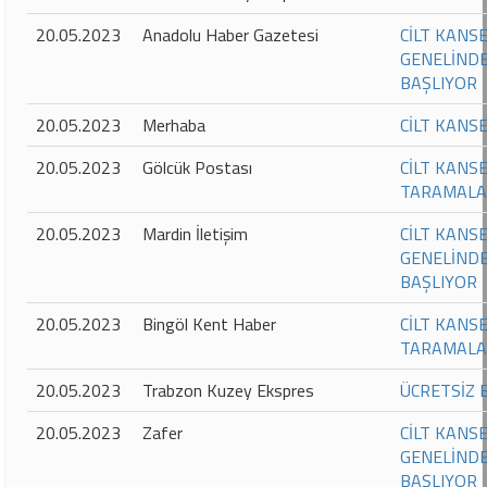
20.05.2023
Anadolu Haber Gazetesi
CİLT KANS
GENELİNDE
BAŞLIYOR
20.05.2023
Merhaba
CİLT KANS
20.05.2023
Gölcük Postası
CİLT KANS
TARAMALA
20.05.2023
Mardin İletişim
CİLT KANS
GENELİNDE
BAŞLIYOR
20.05.2023
Bingöl Kent Haber
CİLT KANS
TARAMALA
20.05.2023
Trabzon Kuzey Ekspres
ÜCRETSİZ 
20.05.2023
Zafer
CİLT KANS
GENELİNDE
BAŞLIYOR