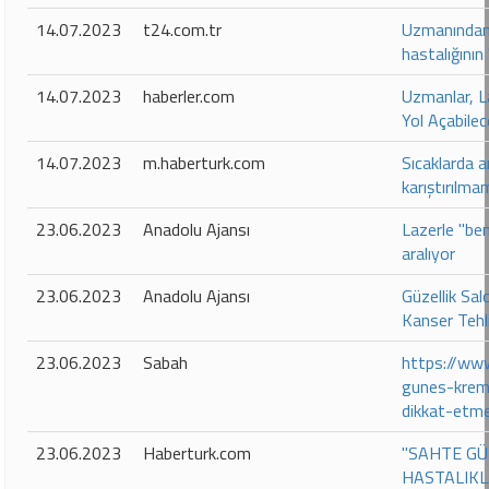
14.07.2023
t24.com.tr
Uzmanından 
hastalığının 
14.07.2023
haberler.com
Uzmanlar, L
Yol Açabilec
14.07.2023
m.haberturk.com
Sıcaklarda a
karıştırılma
23.06.2023
Anadolu Ajansı
Lazerle "ben
aralıyor
23.06.2023
Anadolu Ajansı
Güzellik Sa
Kanser Tehl
23.06.2023
Sabah
https://ww
gunes-kremle
dikkat-etm
23.06.2023
Haberturk.com
"SAHTE GÜ
HASTALIKL