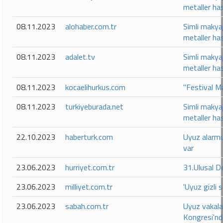
metaller has
08.11.2023
alohaber.com.tr
Simli makyaj
metaller has
08.11.2023
adalet.tv
Simli makyaj
metaller has
08.11.2023
kocaelihurkus.com
"Festival Ma
08.11.2023
turkiyeburada.net
Simli makyaj
metaller has
22.10.2023
haberturk.com
Uyuz alarmı.
var
23.06.2023
hurriyet.com.tr
31.Ulusal D
23.06.2023
milliyet.com.tr
'Uyuz gizli 
23.06.2023
sabah.com.tr
Uyuz vakala
Kongresi'nd