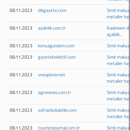
08.11.2023
dikgazete.com
Simli makyaj
metaller has
08.11.2023
aydinlik.com.tr
Kadınların d
açabilir...
08.11.2023
konyagundem.com
Simli makyaj
08.11.2023
gazetekolektif.com
Simli makyaj
metaller has
08.11.2023
vnexplorer.net
Simli makyaj
metaller has
08.11.2023
agronews.com.tr
Simli makyaj
metaller has
08.11.2023
safranbolubirlik.com
Simli makyaj
metaller has
08.11.2023
tourismjournal.com.tr
Simli makyaj