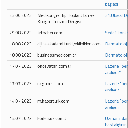
başladı
23.06.2023
Medikongre Tıp Toplantıları ve
31.Ulusal D
Kongre Turizmi Dergisi
29.08.2023
trthaber.com
Sedef kontrol
18.08.2023
dijitalakademi.turkiyeklinikleri.com
Dermatoloji
18.08.2023
businessmed.com.tr
Dermatoloji
17.07.2023
oncevatan.com.tr
Lazerle "ben
aralıyor”
17.07.2023
m.gunes.com
Lazerle "ben
aralıyor
14.07.2023
m.haberturk.com
Lazerle "ben
aralıyor
14.07.2023
korkusuz.com.tr
Uzmanından 
hastalığının 