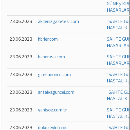
GÜNEŞ KRE
HASARLARA
23.06.2023
akdenizgazetesi.com
"SAHTE GÜ
HASTALIKL
23.06.2023
hbrler.com
SAHTE GÜN
HASARLAR
23.06.2023
haberusa.com
SAHTE GÜN
HASARLAR
23.06.2023
giresunoncu.com
"SAHTE GÜ
HASTALIKL
23.06.2023
antalyaguncel.com
"SAHTE GÜ
HASTALIKL
23.06.2023
yenisoz.com.tr
SAHTE GÜN
HASTALIKL
23.06.2023
dokuzeylul.com
"SAHTE GÜ