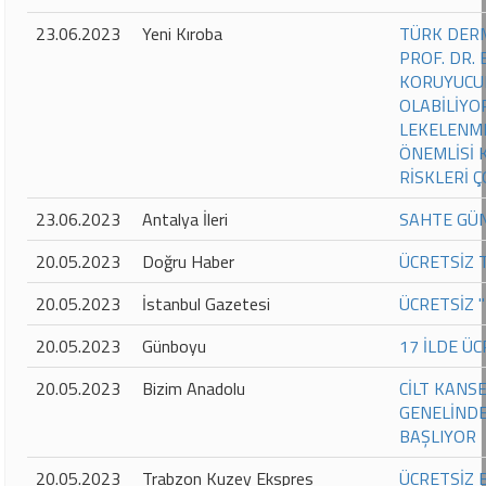
23.06.2023
Yeni Kıroba
TÜRK DERM
PROF. DR.
KORUYUCUL
OLABİLİYO
LEKELENME
ÖNEMLİSİ 
RİSKLERİ 
23.06.2023
Antalya İleri
SAHTE GÜN
20.05.2023
Doğru Haber
ÜCRETSİZ
20.05.2023
İstanbul Gazetesi
ÜCRETSİZ 
20.05.2023
Günboyu
17 İLDE Ü
20.05.2023
Bizim Anadolu
CİLT KANS
GENELİNDE
BAŞLIYOR
20.05.2023
Trabzon Kuzey Ekspres
ÜCRETSİZ 