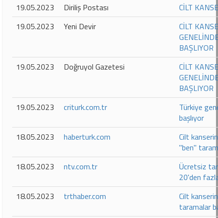
19.05.2023
Diriliş Postası
CİLT KANS
19.05.2023
Yeni Devir
CİLT KANS
GENELİNDE
BAŞLIYOR
19.05.2023
Doğruyol Gazetesi
CİLT KANS
GENELİNDE
BAŞLIYOR
19.05.2023
criturk.com.tr
Türkiye gen
başlıyor
18.05.2023
haberturk.com
Cilt kanseri
"ben" taram
18.05.2023
ntv.com.tr
Ücretsiz ta
20'den fazl
18.05.2023
trthaber.com
Cilt kanseri
taramalar b