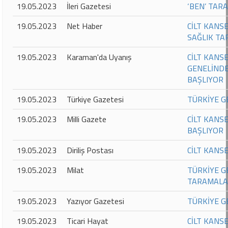
19.05.2023
İleri Gazetesi
‘BEN’ TAR
19.05.2023
Net Haber
CİLT KANS
SAĞLIK T
19.05.2023
Karaman'da Uyanış
CİLT KANS
GENELİNDE
BAŞLIYOR
19.05.2023
Türkiye Gazetesi
TÜRKİYE G
19.05.2023
Milli Gazete
CİLT KANS
BAŞLIYOR
19.05.2023
Diriliş Postası
CİLT KANS
19.05.2023
Milat
TÜRKİYE G
TARAMALA
19.05.2023
Yazıyor Gazetesi
TÜRKİYE G
19.05.2023
Ticari Hayat
CİLT KANS