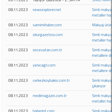
08.11.2023
newsexplorer.net
Simli makyaj
metaller has
08.11.2023
samimihaber.com
Makyaj ürünl
08.11.2023
okurgazetesi.com
Simli makyaj
metaller has
08.11.2023
oncevatan.com.tr
Simli makyaj
metallere di
08.11.2023
yenicagri.com
Simli makyaj
metallere di
08.11.2023
cerkezkoybakis.com.tr
Simli makyaj
çıkarıyor
08.11.2023
medimagazin.com.tr
Simli makyaj
metaller has
08.11.2023
haberint.com
Simli makyaj