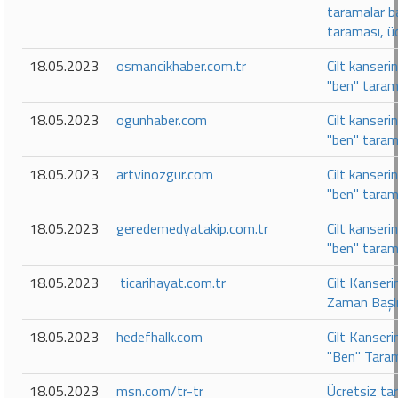
taramalar ba
taraması, ü
18.05.2023
osmancikhaber.com.tr
Cilt kanseri
"ben" taram
18.05.2023
ogunhaber.com
Cilt kanseri
"ben" taram
18.05.2023
artvinozgur.com
Cilt kanseri
"ben" taram
18.05.2023
geredemedyatakip.com.tr
Cilt kanseri
"ben" taram
18.05.2023
ticarihayat.com.tr
Cilt Kanser
Zaman Başl
18.05.2023
hedefhalk.com
Cilt Kanseri
"Ben" Taram
18.05.2023
msn.com/tr-tr
Ücretsiz ta