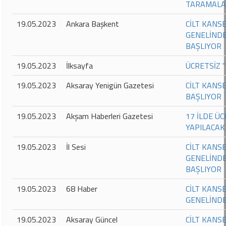
TARAMALA
19.05.2023
Ankara Başkent
CİLT KANS
GENELİNDE
BAŞLIYOR
19.05.2023
İlksayfa
ÜCRETSİZ 
19.05.2023
Aksaray Yenigün Gazetesi
CİLT KANS
BAŞLIYOR
19.05.2023
Akşam Haberleri Gazetesi
17 İLDE Ü
YAPILACA
19.05.2023
İl Sesi
CİLT KANS
GENELİNDE
BAŞLIYOR
19.05.2023
68 Haber
CİLT KANSE
GENELİNDE
19.05.2023
Aksaray Güncel
CİLT KANS