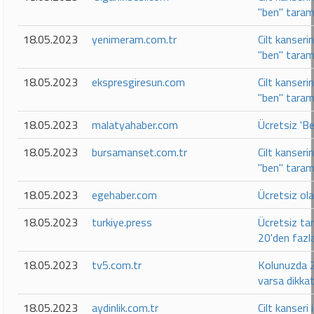
"ben" taram
18.05.2023
yenimeram.com.tr
Cilt kanseri
"ben" taram
18.05.2023
ekspresgiresun.com
Cilt kanseri
"ben" taram
18.05.2023
malatyahaber.com
Ücretsiz 'B
18.05.2023
bursamanset.com.tr
Cilt kanseri
"ben" taram
18.05.2023
egehaber.com
Ücretsiz ola
18.05.2023
turkiye.press
Ücretsiz ta
20'den fazl
18.05.2023
tv5.com.tr
Kolunuzda 2
varsa dikka
18.05.2023
aydinlik.com.tr
Cilt kanseri