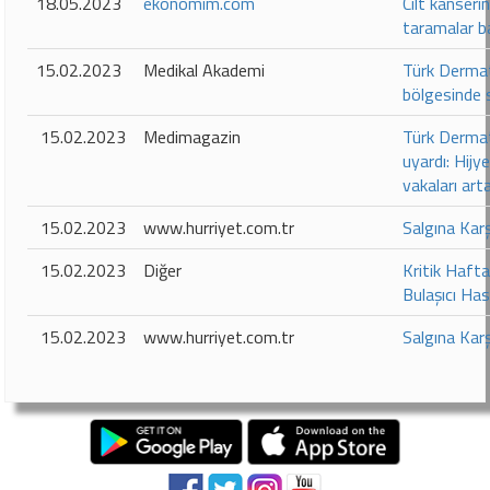
18.05.2023
ekonomim.com
Cilt kanseri
taramalar b
15.02.2023
Medikal Akademi
Türk Dermat
bölgesinde s
15.02.2023
Medimagazin
Türk Dermat
uyardı: Hij
vakaları art
15.02.2023
www.hurriyet.com.tr
Salgına Karş
15.02.2023
Diğer
Kritik Haft
Bulaşıcı Has
15.02.2023
www.hurriyet.com.tr
Salgına Karş