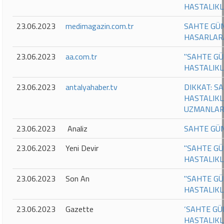
HASTALIKL
23.06.2023
medimagazin.com.tr
SAHTE GÜN
HASARLAR
23.06.2023
aa.com.tr
"SAHTE GÜ
HASTALIKL
23.06.2023
antalyahaber.tv
DIKKAT: S
HASTALIKL
UZMANLAR
23.06.2023
Analiz
SAHTE GÜ
23.06.2023
Yeni Devir
"SAHTE GÜ
HASTALIKL
23.06.2023
Son An
"SAHTE GÜ
HASTALIKL
23.06.2023
Gazette
‘SAHTE GÜ
HASTALIKL