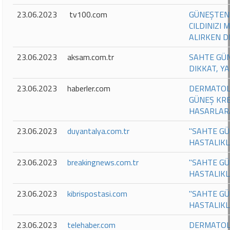
23.06.2023
tv100.com
GÜNEŞTEN
CILDINIZI
ALIRKEN D
23.06.2023
aksam.com.tr
SAHTE GÜN
DIKKAT, YA
23.06.2023
haberler.com
DERMATOL
GÜNEŞ KRE
HASARLARA
23.06.2023
duyantalya.com.tr
"SAHTE GÜ
HASTALIKL
23.06.2023
breakingnews.com.tr
"SAHTE GÜ
HASTALIKL
23.06.2023
kibrispostasi.com
"SAHTE GÜ
HASTALIKL
23.06.2023
telehaber.com
DERMATOL