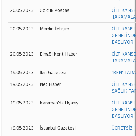
20.05.2023
Gölcük Postası
CİLT KANS
TARAMALA
20.05.2023
Mardin İletişim
CİLT KANS
GENELİNDE
BAŞLIYOR
20.05.2023
Bingöl Kent Haber
CİLT KANS
TARAMALA
19.05.2023
İleri Gazetesi
‘BEN’ TAR
19.05.2023
Net Haber
CİLT KANS
SAĞLIK T
19.05.2023
Karaman'da Uyanış
CİLT KANS
GENELİNDE
BAŞLIYOR
19.05.2023
İstanbul Gazetesi
ÜCRETSİZ 