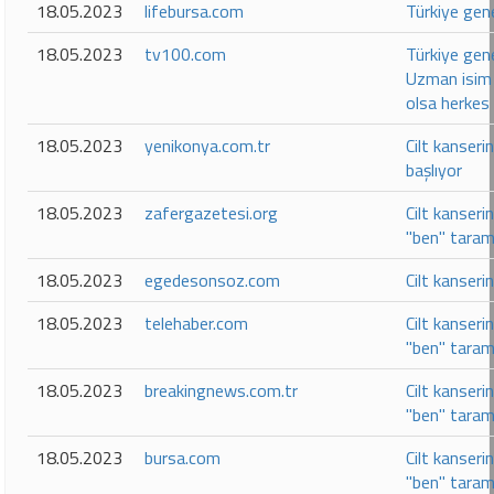
18.05.2023
lifebursa.com
Türkiye gen
18.05.2023
tv100.com
Türkiye gen
Uzman isim u
olsa herkes
18.05.2023
yenikonya.com.tr
Cilt kanseri
başlıyor
18.05.2023
zafergazetesi.org
Cilt kanseri
"ben" taram
18.05.2023
egedesonsoz.com
Cilt kanseri
18.05.2023
telehaber.com
Cilt kanseri
"ben" taram
18.05.2023
breakingnews.com.tr
Cilt kanseri
"ben" taram
18.05.2023
bursa.com
Cilt kanseri
"ben" taram